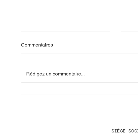
Commentaires
Rédigez un commentaire...
Team Building de l’année
PRO
pour Pirot SA.
ILS
SIÈGE SOC