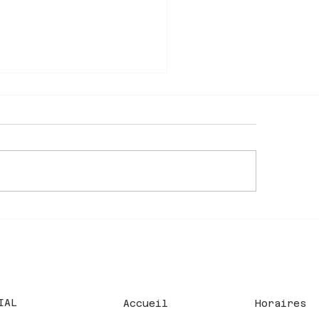
JET GALILEO - Centre
IAL
Accueil
Horaires