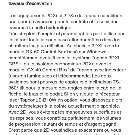
travaux d'excavation
Les équipements 2DXi et 2DXe de Topcon constituent
une énorme avancée pour le contrôle et le suivi des
travaux à la pelle hydraulique.
Très simples d‘emploi et paramétrables par l‘utilisateur,
ils offrent toute la souplesse attenduemême dans les
chantiers les plus difficiles. Au choix le 2DXi avec le
module GX-60 Control Box basé sur Windows -
complètement évolutif vers le système Topcon 3DXi
GPS+, ou le système économique 2DXe avec le
module „GX-40 Control Box“ de Topcon avec indicateur
à barres lumineuses et télécommande. Les deux
systèmes sont pourvus de capteurs d‘inclinaison TS-1
360° tilt pour la mesure des angles entre la cabine, la
flèche, le bras et le godet. Si on y ajoute le récepteur
laser TopconLS-B10W en option, vous disposez alors
du systèmelaser à la pointe actuellement disponible.
Avec 2D, vous éviterez les manoeuvres superflues et
les reprises, vous contrôlez parfaitement les volumes
de progression : autant de temps et d‘argent gagné.
C‘est parce que 2D vousindique exactement où vous