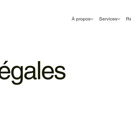
À propos
Services
Ré
égales